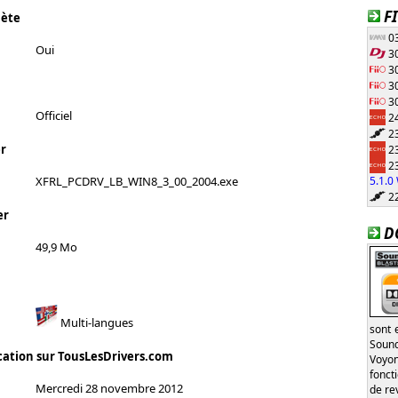
F
lète
03
Oui
30
30
30
30
Officiel
24
23
23
r
23
5.1.
XFRL_PCDRV_LB_WIN8_3_00_2004.exe
22
er
D
49,9 Mo
Multi-langues
sont 
Sound
cation sur TousLesDrivers.com
Voyon
fonct
Mercredi 28 novembre 2012
de re