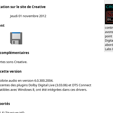
ation sur le site de Creative
Jeudi 01 novembre 2012
ent
conti
avons
point
Digita
abord
Labs 
 complémentaires
rtes sons Creative.
 cette version
pilote audio en version 6.0.300.2004.
centes des plugins Dolby Digital Live (3.03.06) et DTS Connect
atibles avec Windows 8, ont été intégrées dans ces drivers.
portés
X-Fi Titanium HD