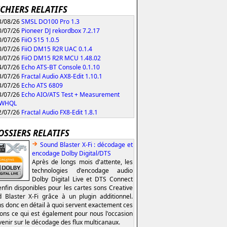
ICHIERS RELATIFS
/08/26
SMSL DO100 Pro 1.3
/07/26
Pioneer DJ rekordbox 7.2.17
/07/26
FiiO S15 1.0.5
/07/26
FiiO DM15 R2R UAC 0.1.4
/07/26
FiiO DM15 R2R MCU 1.48.02
/07/26
Echo ATS-BT Console 0.1.10
/07/26
Fractal Audio AX8-Edit 1.10.1
/07/26
Echo ATS 6809
/07/26
Echo AIO/ATS Test + Measurement
0 WHQL
/07/26
Fractal Audio FX8-Edit 1.8.1
OSSIERS RELATIFS
Sound Blaster X-Fi : décodage et
encodage Dolby Digital/DTS
Après de longs mois d'attente, les
technologies d'encodage audio
Dolby Digital Live et DTS Connect
enfin disponibles pour les cartes sons Creative
 Blaster X-Fi grâce à un plugin additionnel.
s donc en détail à quoi servent exactement ces
ions ce qui est également pour nous l'occasion
venir sur le décodage des flux multicanaux.