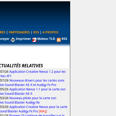
RES
|
PARTENAIRES
|
RSS
|
A PROPOS
nvoyer
Imprimer
Moteur TLD
RSS
CTUALITÉS RELATIVES
/07/26
Application Creative Nexus 1.2 pour les
ntes XF1
/07/26
Nouveaux drivers pour les cartes sons
ive Sound Blaster AE-X et Audigy Fx Pro
/05/26
Application Nexus 1.1 pour la carte son
ive Sound Blaster AE-X
/03/26
Nouveau pilote pour la carte son
ive Sound Blaster Audigy Rx
/03/26
Application Creative Nexus pour la carte
ound Blaster Audigy Fx Pro
[MAJ]
/01/26
Pioneer DJ continue de travailler sur la