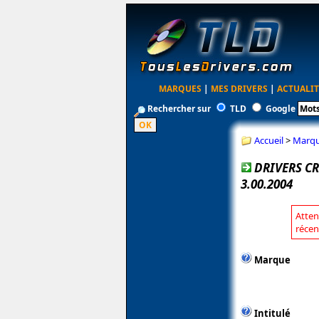
MARQUES
|
MES DRIVERS
|
ACTUALIT
Rechercher sur
TLD
Google
Accueil
>
Marq
DRIVERS C
3.00.2004
Atten
récen
Marque
Intitulé