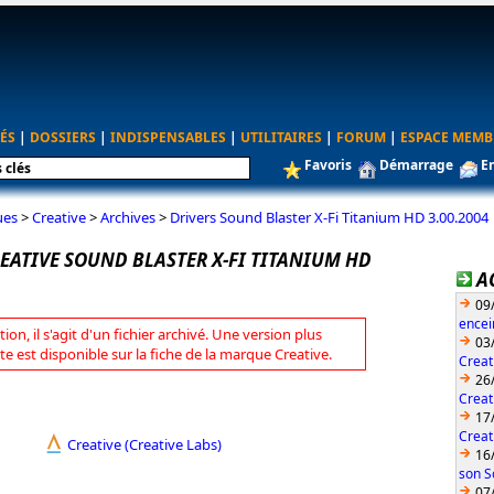
ÉS
|
DOSSIERS
|
INDISPENSABLES
|
UTILITAIRES
|
FORUM
|
ESPACE MEMB
Favoris
Démarrage
E
ues
>
Creative
>
Archives
>
Drivers Sound Blaster X-Fi Titanium HD 3.00.2004
REATIVE SOUND BLASTER X-FI TITANIUM HD
A
09
encei
tion, il s'agit d'un fichier archivé. Une version plus
03
te est disponible sur la fiche de la marque Creative.
Creat
26
Creat
17
Creat
Creative (Creative Labs)
16
son S
07