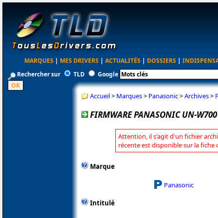
MARQUES
|
MES DRIVERS
|
ACTUALITÉS
|
DOSSIERS
|
INDISPENS
Rechercher sur
TLD
Google
Accueil
>
Marques
>
Panasonic
>
Archives
>
FIRMWARE PANASONIC UN-W700 
Attention, il s'agit d'un fichier arc
récente est disponible sur la fich
Marque
Panasonic
Intitulé