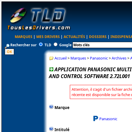
MARQUES
|
MES DRIVERS
|
ACTUALITÉS
|
DOSSIERS
|
INDISPENS
Rechercher sur
TLD
Google
Accueil
>
Marques
>
Panasonic
>
Archives
>
APPLICATION PANASONIC MULT
AND CONTROL SOFTWARE 2.72L001
Attention, il s'agit d'un fichier arc
récente est disponible sur la fich
Marque
Panasonic
Intitulé