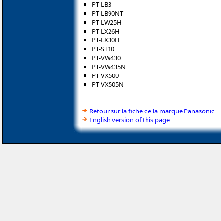
PT-LB3
PT-LB90NT
PT-LW25H
PT-LX26H
PT-LX30H
PT-ST10
PT-VW430
PT-VW435N
PT-VX500
PT-VX505N
Retour sur la fiche de la marque Panasonic
English version of this page