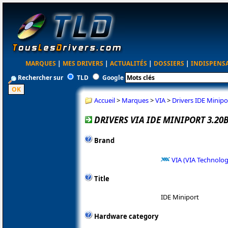
MARQUES
|
MES DRIVERS
|
ACTUALITÉS
|
DOSSIERS
|
INDISPENS
Rechercher sur
TLD
Google
Accueil
>
Marques
>
VIA
>
Drivers IDE Minip
DRIVERS VIA IDE MINIPORT 3.20
Brand
VIA (VIA Technolog
Title
IDE Miniport
Hardware category