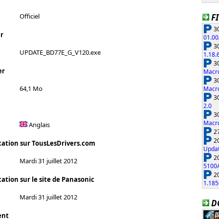
F
Officiel
30
r
01.00
30
UPDATE_BD77E_G_V120.exe
1.18.
30
er
Macro
30
64,1 Mo
Macro
30
2.0
30
Macro
Anglais
27
20
cation sur TousLesDrivers.com
Updat
20
Mardi 31 juillet 2012
5100
20
ation sur le site de Panasonic
1.185
Mardi 31 juillet 2012
D
ent