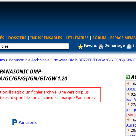
ÉS
|
DOSSIERS
|
INDISPENSABLES
|
UTILITAIRES
|
FORUM
|
ESPACE MEMB
Favoris
Démarrage
E
ues
>
Panasonic
>
Archives
>
Firmware DMP-BD77EB/EG/GA/GC/GF/GJ/GN/G
PANASONIC DMP-
A
A/GC/GF/GJ/GN/GT/GW 1.20
16
LUMIX
tion, il s'agit d'un fichier archivé. Une version plus
02
te est disponible sur la fiche de la marque Panasonic.
les T
27
jour 
[MAJ]
16
Panasonic
Aurac
20
acces