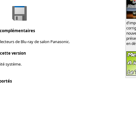
d'im
corri
 complémentaires
nouve
prése
lecteurs de Blu-ray de salon Panasonic.
en dé
 cette version
lité système.
portés