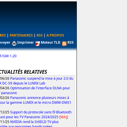
RES
|
PARTENAIRES
|
RSS
|
A PROPOS
nvoyer
Imprimer
Moteur TLD
RSS
T/GW 1.20
CTUALITÉS RELATIVES
/06/26
Panasonic suspend la mise à jour 2.0 du
 DC-S9 depuis le LUMIX Lab
/04/26
Optimisation de l'interface DLNA pour
V panasonic
/02/26
Panasonic annonce plusieurs mises à
pour la gamme LUMIX et le micro DMW-DMS1
/12/25
Support du protocole sans fil Bluetooth
ast pour les TV Panasonic 2024/2025
[MAJ]
/11/25
NVIDIA rend la SHIELD TV plus
sible aux personnes handicapées