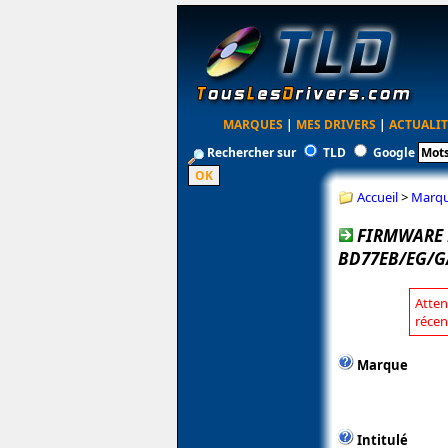
MARQUES
|
MES DRIVERS
|
ACTUALIT
Rechercher sur
TLD
Google
Accueil
>
Marq
FIRMWARE 
BD77EB/EG/G
Atten
récen
Marque
Intitulé