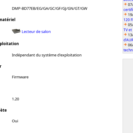
07
DMP-BD77EB/EG/GA/GC/GF/GJ/GN/GT/GW
certi
19
matériel
120 F
05
TV et
Lecteur de salon
13
d'AUR
ploitation
06
techn
Indépendant du système d'exploitation
r
Firmware
1.20
lète
Oui