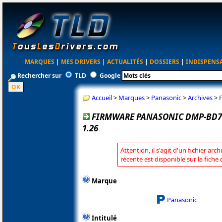
MARQUES
|
MES DRIVERS
|
ACTUALITÉS
|
DOSSIERS
|
INDISPENS
Rechercher sur
TLD
Google
Accueil
>
Marques
>
Panasonic
>
Archives
>
FIRMWARE PANASONIC DMP-BD7
1.26
Attention, il s'agit d'un fichier arc
récente est disponible sur la fich
Marque
Panasonic
Intitulé