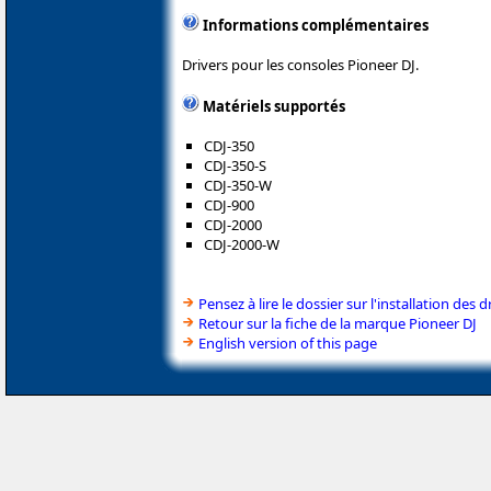
Informations complémentaires
Drivers pour les consoles Pioneer DJ.
Matériels supportés
CDJ-350
CDJ-350-S
CDJ-350-W
CDJ-900
CDJ-2000
CDJ-2000-W
Pensez à lire le dossier sur l'installation des d
Retour sur la fiche de la marque Pioneer DJ
English version of this page