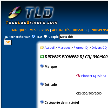
MARQUES
|
MES DRIVERS
|
ACTUALITÉS
|
DOSSIERS
|
INDISPENS
Rechercher sur
TLD
Google
Accueil
>
Marques
>
Pioneer DJ
>
Drivers CDJ
DRIVERS PIONEER DJ CDJ-350/900
Marque
Pioneer DJ (AlphaT
Intitulé
CDJ-350/900/2000
Catégorie de matériel