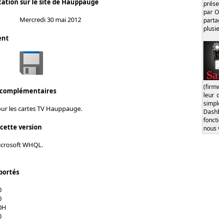
cation sur le site de Hauppauge
prése
par O
Mercredi 30 mai 2012
part
plusi
ent
(firm
 complémentaires
leur 
simp
our les cartes TV Hauppauge.
Dash
fonct
 cette version
nous 
Microsoft WHQL.
portés
0
0
0H
0