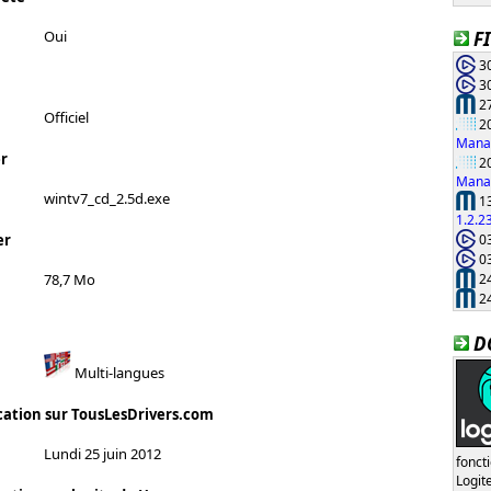
F
Oui
30
30
27
Officiel
20
Manag
r
20
Manag
wintv7_cd_2.5d.exe
13
1.2.2
03
er
03
24
78,7 Mo
24
D
Multi-langues
cation sur TousLesDrivers.com
Lundi 25 juin 2012
fonct
Logi