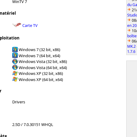
WinTV 7
du Ga
21
matériel
Studi
08
Carte TV
en 2
10
boîti
ploitation
06
MK.2 
Windows 7 (32 bit, x86)
1.7.6
Windows 7 (64 bit, x64)
Windows Vista (32 bit, x86)
Windows Vista (64 bit, x64)
Windows XP (32 bit, x86)
Windows XP (64 bit, x64)
r
Drivers
2.5D / 7.0.30151 WHQL
lète