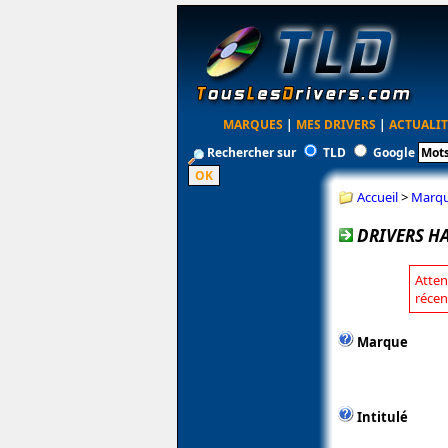
MARQUES
|
MES DRIVERS
|
ACTUALIT
Rechercher sur
TLD
Google
Accueil
>
Marq
DRIVERS HA
Atten
récen
Marque
Intitulé