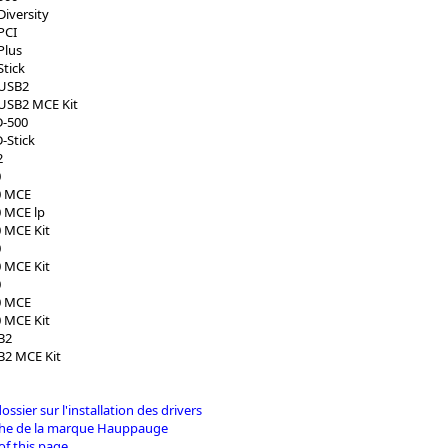
iversity
PCI
Plus
tick
-USB2
USB2 MCE Kit
D-500
-Stick
2
0
0 MCE
 MCE lp
 MCE Kit
0
 MCE Kit
0
0 MCE
 MCE Kit
B2
2 MCE Kit
dossier sur l'installation des drivers
iche de la marque Hauppauge
of this page