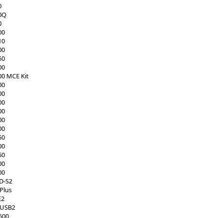
0
0Q
0
00
10
00
50
00
0 MCE Kit
00
00
00
00
00
00
50
00
50
00
00
D-S2
Plus
E2
-USB2
500