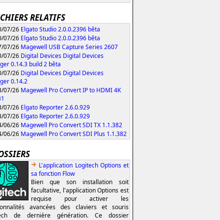
ICHIERS RELATIFS
/07/26
Elgato Studio 2.0.0.2396 bêta
/07/26
Elgato Studio 2.0.0.2396 bêta
/07/26
Magewell USB Capture Series 2607
/07/26
Digital Devices Digital Devices
er 0.14.3 build 2 bêta
/07/26
Digital Devices Digital Devices
er 0.14.2
/07/26
Magewell Pro Convert IP to HDMI 4K
31
/07/26
Elgato Reporter 2.6.0.929
/07/26
Elgato Reporter 2.6.0.929
/06/26
Magewell Pro Convert SDI TX 1.1.382
/06/26
Magewell Pro Convert SDI Plus 1.1.382
OSSIERS
L'application Logitech Options et
sa fonction Flow
Bien que son installation soit
facultative, l'application Options est
requise pour activer les
ionnalités avancées des claviers et souris
tech de dernière génération. Ce dossier