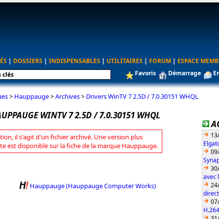
ÉS
|
DOSSIERS
|
INDISPENSABLES
|
UTILITAIRES
|
FORUM
|
ESPACE MEMB
Favoris
Démarrage
E
ues
>
Hauppauge
>
Archives
>
Drivers WinTV 7 2.5D / 7.0.30151 WHQL
UPPAUGE WINTV 7 2.5D / 7.0.30151 WHQL
A
13
tion, il s'agit d'un fichier archivé. Une version plus
Elgat
te est disponible sur la fiche de la marque Hauppauge.
09
Synap
30
avec 
24
Hauppauge (Hauppauge Computer Works)
direc
07
H.26
31