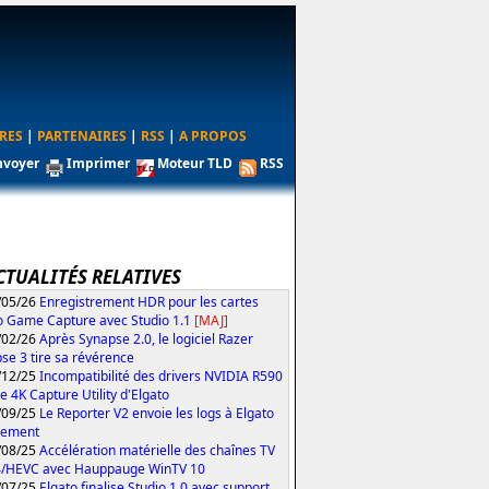
RES
|
PARTENAIRES
|
RSS
|
A PROPOS
nvoyer
Imprimer
Moteur TLD
RSS
CTUALITÉS RELATIVES
/05/26
Enregistrement HDR pour les cartes
o Game Capture avec Studio 1.1
[MAJ]
/02/26
Après Synapse 2.0, le logiciel Razer
se 3 tire sa révérence
/12/25
Incompatibilité des drivers NVIDIA R590
le 4K Capture Utility d'Elgato
/09/25
Le Reporter V2 envoie les logs à Elgato
tement
/08/25
Accélération matérielle des chaînes TV
4/HEVC avec Hauppauge WinTV 10
/07/25
Elgato finalise Studio 1.0 avec support