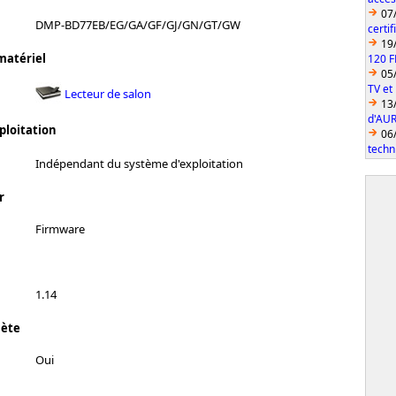
07
DMP-BD77EB/EG/GA/GF/GJ/GN/GT/GW
certi
19
matériel
120 F
05
TV et
Lecteur de salon
13
d'AUR
ploitation
06
techn
Indépendant du système d'exploitation
r
Firmware
1.14
lète
Oui