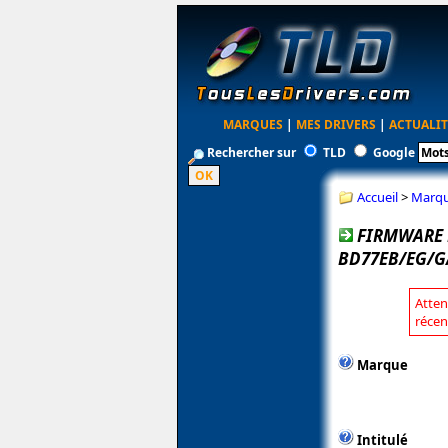
MARQUES
|
MES DRIVERS
|
ACTUALIT
Rechercher sur
TLD
Google
Accueil
>
Marq
FIRMWARE 
BD77EB/EG/G
Atten
récen
Marque
Intitulé