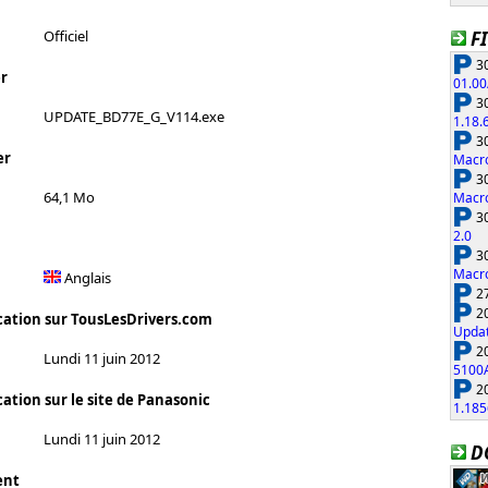
F
Officiel
30
r
01.00
30
UPDATE_BD77E_G_V114.exe
1.18.
30
er
Macro
30
64,1 Mo
Macro
30
2.0
30
Macro
Anglais
27
20
cation sur TousLesDrivers.com
Updat
20
Lundi 11 juin 2012
5100
20
ation sur le site de Panasonic
1.185
Lundi 11 juin 2012
D
ent