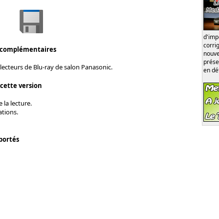
d'im
corri
 complémentaires
nouve
prése
lecteurs de Blu-ray de salon Panasonic.
en dé
 cette version
 la lecture.
ations.
portés