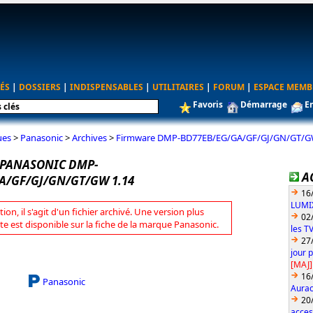
ÉS
|
DOSSIERS
|
INDISPENSABLES
|
UTILITAIRES
|
FORUM
|
ESPACE MEMB
Favoris
Démarrage
E
ues
>
Panasonic
>
Archives
>
Firmware DMP-BD77EB/EG/GA/GF/GJ/GN/GT/G
PANASONIC DMP-
A
A/GF/GJ/GN/GT/GW 1.14
16
LUMIX
tion, il s'agit d'un fichier archivé. Une version plus
02
te est disponible sur la fiche de la marque Panasonic.
les T
27
jour 
[MAJ]
16
Panasonic
Aurac
20
acces