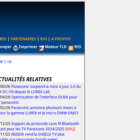
RES
|
PARTENAIRES
|
RSS
|
A PROPOS
nvoyer
Imprimer
Moteur TLD
RSS
W 1.14
CTUALITÉS RELATIVES
/06/26
Panasonic suspend la mise à jour 2.0 du
 DC-S9 depuis le LUMIX Lab
/04/26
Optimisation de l'interface DLNA pour
V panasonic
/02/26
Panasonic annonce plusieurs mises à
pour la gamme LUMIX et le micro DMW-DMS1
/12/25
Support du protocole sans fil Bluetooth
ast pour les TV Panasonic 2024/2025
[MAJ]
/11/25
NVIDIA rend la SHIELD TV plus
sible aux personnes handicapées