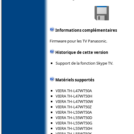
Informations complémentaires
Firmware pour les TV Panasonic.
Historique de cette version
Support de la fonction Skype TV.
Matériels supportés
VIERA TH-L47WT50A
VIERA TH-L47WT50H
VIERA TH-L47WT50W
VIERA TH-L47WT50Z
VIERA TH-L55WT50A
VIERA TH-L55WT50D
VIERA TH-L55WT50G
VIERA TH-L55WT50H
VIERA TH-L55WT50K