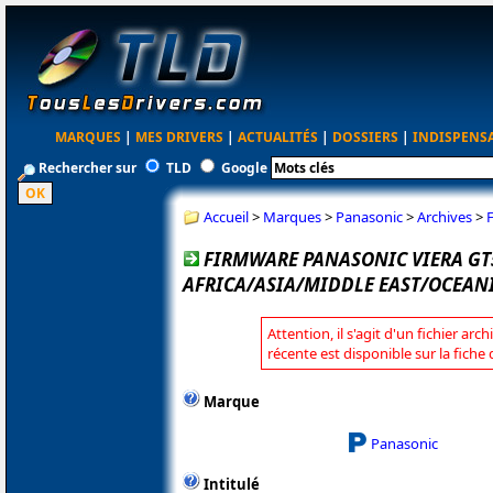
MARQUES
|
MES DRIVERS
|
ACTUALITÉS
|
DOSSIERS
|
INDISPENS
Rechercher sur
TLD
Google
Accueil
>
Marques
>
Panasonic
>
Archives
>
FIRMWARE PANASONIC VIERA GT
AFRICA/ASIA/MIDDLE EAST/OCEANI
Attention, il s'agit d'un fichier arc
récente est disponible sur la fich
Marque
Panasonic
Intitulé