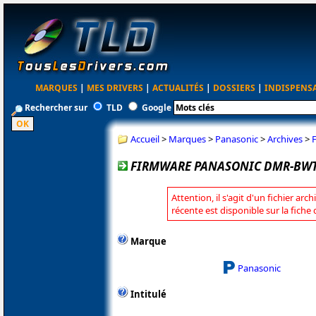
MARQUES
|
MES DRIVERS
|
ACTUALITÉS
|
DOSSIERS
|
INDISPENS
Rechercher sur
TLD
Google
Accueil
>
Marques
>
Panasonic
>
Archives
>
FIRMWARE PANASONIC DMR-BWT7
Attention, il s'agit d'un fichier arc
récente est disponible sur la fich
Marque
Panasonic
Intitulé