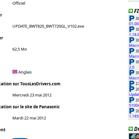
Officiel
F
r
30
01.00
UPDATE_BWT820_BWT720GL_V102.exe
30
1.18.
er
30
Macro
62,5 Mo
30
Macro
30
2.0
Anglais
30
Macro
27
cation sur TousLesDrivers.com
20
Updat
Mercredi 23 mai 2012
20
5100
ation sur le site de Panasonic
20
1.185
Mardi 22 mai 2012
D
ent