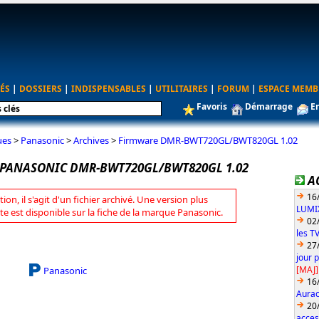
ÉS
|
DOSSIERS
|
INDISPENSABLES
|
UTILITAIRES
|
FORUM
|
ESPACE MEMB
Favoris
Démarrage
E
ues
>
Panasonic
>
Archives
>
Firmware DMR-BWT720GL/BWT820GL 1.02
PANASONIC DMR-BWT720GL/BWT820GL 1.02
A
16
tion, il s'agit d'un fichier archivé. Une version plus
LUMIX
te est disponible sur la fiche de la marque Panasonic.
02
les T
27
jour 
[MAJ]
Panasonic
16
Aurac
20
acces