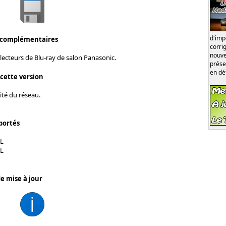
d'im
 complémentaires
corri
nouve
lecteurs de Blu-ray de salon Panasonic.
prése
en dé
 cette version
lité du réseau.
portés
L
L
e mise à jour