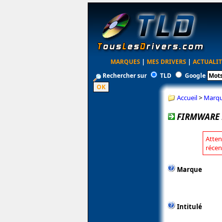
MARQUES
|
MES DRIVERS
|
ACTUALIT
Rechercher sur
TLD
Google
Accueil
>
Marq
FIRMWARE 
Atten
récen
Marque
Intitulé