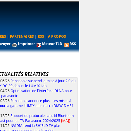
RES
|
PARTENAIRES
|
RSS
|
A PROPOS
nvoyer
Imprimer
Moteur TLD
RSS
CTUALITÉS RELATIVES
/06/26
Panasonic suspend la mise à jour 2.0 du
 DC-S9 depuis le LUMIX Lab
/04/26
Optimisation de l'interface DLNA pour
V panasonic
/02/26
Panasonic annonce plusieurs mises à
pour la gamme LUMIX et le micro DMW-DMS1
/12/25
Support du protocole sans fil Bluetooth
ast pour les TV Panasonic 2024/2025
[MAJ]
/11/25
NVIDIA rend la SHIELD TV plus
sible aux personnes handicapées