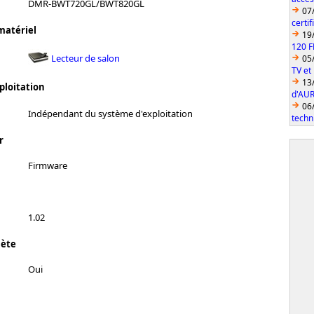
DMR-BWT720GL/BWT820GL
07
certi
matériel
19
120 F
Lecteur de salon
05
TV et
13
ploitation
d'AUR
06
Indépendant du système d'exploitation
techn
r
Firmware
1.02
lète
Oui