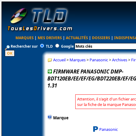
MARQUES
|
MES DRIVERS
|
ACTUALITÉS
|
DOSSIERS
|
INDISPENS
Rechercher sur
TLD
Google
Accueil
>
Marques
>
Panasonic
>
Archives
>
Fi
FIRMWARE PANASONIC DMP-
BDT120EB/EE/EF/EG/BDT220EB/EF/E
1.31
Attention, il s'agit d'un fichier 
sur la fiche de la marque Panaso
Marque
Panasonic