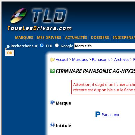
MARQUES
|
MES DRIVERS
|
ACTUALITÉS
|
DOSSIERS
|
INDISPENS
Rechercher sur
TLD
Google
Accueil
>
Marques
>
Panasonic
>
Archives
>
FIRMWARE PANASONIC AG-HPX250
Attention, il s'agit d'un fichier arc
récente est disponible sur la fich
Marque
Panasonic
Intitulé