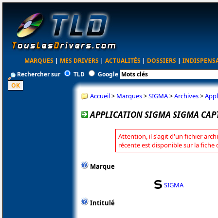
MARQUES
|
MES DRIVERS
|
ACTUALITÉS
|
DOSSIERS
|
INDISPENS
Rechercher sur
TLD
Google
Accueil
>
Marques
>
SIGMA
>
Archives
>
Appl
APPLICATION SIGMA SIGMA CAPT
Attention, il s'agit d'un fichier arc
récente est disponible sur la fich
Marque
SIGMA
Intitulé