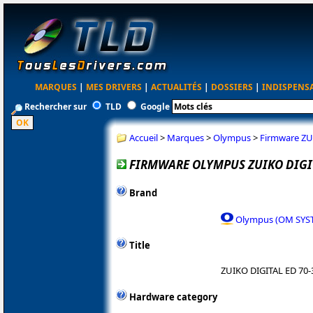
MARQUES
|
MES DRIVERS
|
ACTUALITÉS
|
DOSSIERS
|
INDISPENS
Rechercher sur
TLD
Google
Accueil
>
Marques
>
Olympus
>
Firmware ZU
FIRMWARE OLYMPUS ZUIKO DIGITA
Brand
Olympus (OM SYS
Title
ZUIKO DIGITAL ED 70-
Hardware category