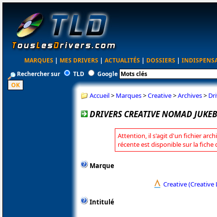
MARQUES
|
MES DRIVERS
|
ACTUALITÉS
|
DOSSIERS
|
INDISPENS
Rechercher sur
TLD
Google
Accueil
>
Marques
>
Creative
>
Archives
>
Dr
DRIVERS CREATIVE NOMAD JUKEB
Attention, il s'agit d'un fichier arc
récente est disponible sur la fiche
Marque
Creative (Creative 
Intitulé