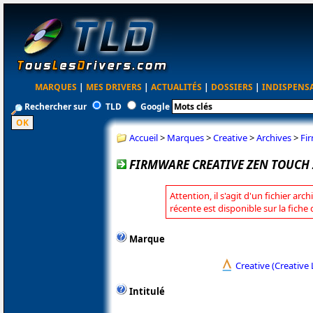
MARQUES
|
MES DRIVERS
|
ACTUALITÉS
|
DOSSIERS
|
INDISPENS
Rechercher sur
TLD
Google
Accueil
>
Marques
>
Creative
>
Archives
>
Fi
FIRMWARE CREATIVE ZEN TOUCH 2 
Attention, il s'agit d'un fichier arc
récente est disponible sur la fiche
Marque
Creative (Creative 
Intitulé