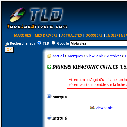
MARQUES
|
MES DRIVERS
|
ACTUALITÉS
|
DOSSIERS
|
INDISPENS
Rechercher sur
TLD
Google
Accueil
>
Marques
>
ViewSonic
>
Archives
>
D
DRIVERS VIEWSONIC CRT/LCD 1.5.
Attention, il s'agit d'un fichier arc
récente est disponible sur la fiche
Marque
ViewSonic
Intitulé