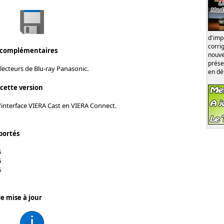
d'im
corri
 complémentaires
nouve
prése
lecteurs de Blu-ray Panasonic.
en dé
 cette version
l'interface VIERA Cast en VIERA Connect.
portés
G
G
G
e mise à jour