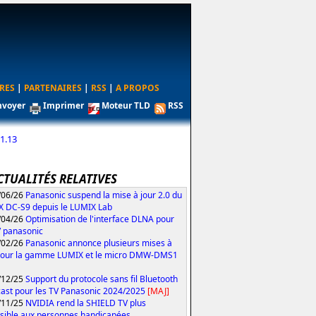
RES
|
PARTENAIRES
|
RSS
|
A PROPOS
nvoyer
Imprimer
Moteur TLD
RSS
1.13
CTUALITÉS RELATIVES
/06/26
Panasonic suspend la mise à jour 2.0 du
 DC-S9 depuis le LUMIX Lab
/04/26
Optimisation de l'interface DLNA pour
V panasonic
/02/26
Panasonic annonce plusieurs mises à
pour la gamme LUMIX et le micro DMW-DMS1
/12/25
Support du protocole sans fil Bluetooth
ast pour les TV Panasonic 2024/2025
[MAJ]
/11/25
NVIDIA rend la SHIELD TV plus
sible aux personnes handicapées