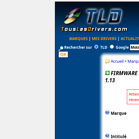
MARQUES
|
MES DRIVERS
|
ACTUALIT
Rechercher sur
TLD
Google
Accueil
>
Marq
FIRMWARE 
1.13
Atten
récen
Marque
Intitulé