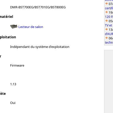
07
DMR-BST700EG/BST701EG/BST800EG
certi
19
matériel
120 F
05
TV et
Lecteur de salon
13
d'AUR
ploitation
06
techn
Indépendant du système d'exploitation
r
Firmware
1.13
lète
Oui