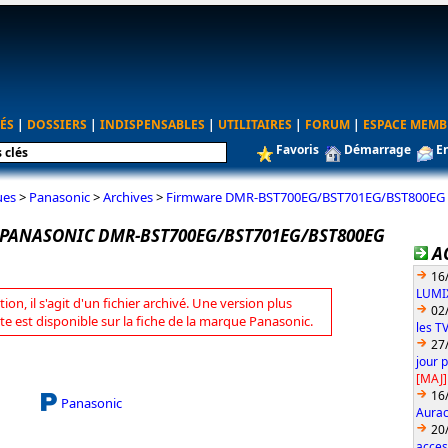
ÉS
|
DOSSIERS
|
INDISPENSABLES
|
UTILITAIRES
|
FORUM
|
ESPACE MEMB
Favoris
Démarrage
E
ues
>
Panasonic
>
Archives
>
Firmware DMR-BST700EG/BST701EG/BST800EG 
PANASONIC DMR-BST700EG/BST701EG/BST800EG
A
16
LUMIX
tion, il s'agit d'un fichier archivé. Une version plus
02
te est disponible sur la fiche de la marque Panasonic.
les T
27
jour 
[MAJ]
16
Panasonic
Aurac
20
acces