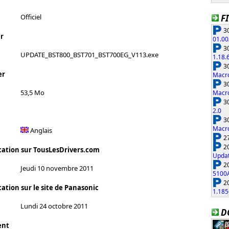
F
Officiel
30
r
01.00
30
UPDATE_BST800_BST701_BST700EG_V113.exe
1.18.
30
er
Macro
30
53,5 Mo
Macro
30
2.0
30
Macro
Anglais
27
20
cation sur TousLesDrivers.com
Updat
20
Jeudi 10 novembre 2011
5100
20
ation sur le site de Panasonic
1.185
Lundi 24 octobre 2011
D
ent