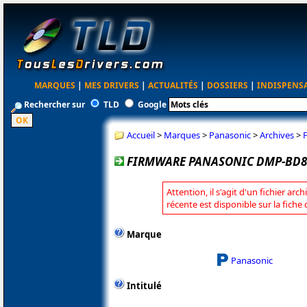
MARQUES
|
MES DRIVERS
|
ACTUALITÉS
|
DOSSIERS
|
INDISPENS
Rechercher sur
TLD
Google
Accueil
>
Marques
>
Panasonic
>
Archives
>
FIRMWARE PANASONIC DMP-BD85
Attention, il s'agit d'un fichier arc
récente est disponible sur la fich
Marque
Panasonic
Intitulé