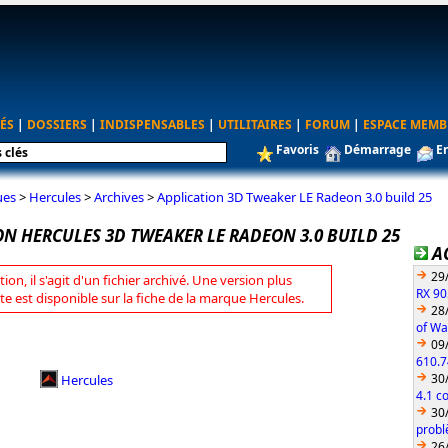
ÉS
|
DOSSIERS
|
INDISPENSABLES
|
UTILITAIRES
|
FORUM
|
ESPACE MEMB
Favoris
Démarrage
E
ues
>
Hercules
>
Archives
>
Application 3D Tweaker LE Radeon 3.0 build 25
N HERCULES 3D TWEAKER LE RADEON 3.0 BUILD 25
A
29
tion, il s'agit d'un fichier archivé. Une version plus
RX 90
te est disponible sur la fiche de la marque Hercules.
28
of Wa
09
610.7
30
Hercules
4.1 c
30
probl
26