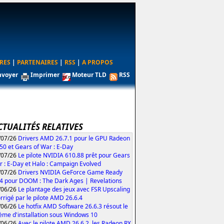
RES
|
PARTENAIRES
|
RSS
|
A PROPOS
nvoyer
Imprimer
Moteur TLD
RSS
CTUALITÉS RELATIVES
/07/26
Drivers AMD 26.7.1 pour le GPU Radeon
50 et Gears of War : E-Day
/07/26
Le pilote NVIDIA 610.88 prêt pour Gears
r : E-Day et Halo : Campaign Evolved
/07/26
Drivers NVIDIA GeForce Game Ready
4 pour DOOM : The Dark Ages | Revelations
/06/26
Le plantage des jeux avec FSR Upscaling
orrigé par le pilote AMD 26.6.4
/06/26
Le hotfix AMD Software 26.6.3 résout le
ème d'installation sous Windows 10
/06/26
Avec le pilote AMD 26.6.2, les Radeon RX