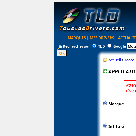
MARQUES
|
MES DRIVERS
|
ACTUALIT
Rechercher sur
TLD
Google
Accueil
>
Marq
APPLICATIO
Atten
récen
Marque
Intitulé