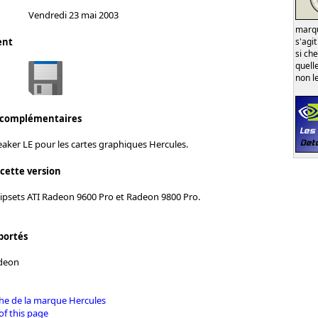
Vendredi 23 mai 2003
marqu
s'agi
ent
si ch
quell
non l
 complémentaires
aker LE pour les cartes graphiques Hercules.
 cette version
ipsets ATI Radeon 9600 Pro et Radeon 9800 Pro.
portés
deon
iche de la marque Hercules
of this page