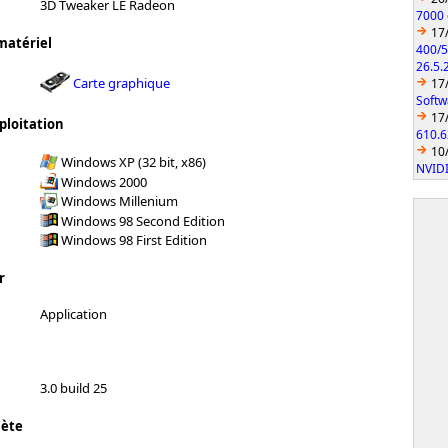
3D Tweaker LE Radeon
7000 
17
matériel
400/5
26.5.
Carte graphique
17
Softw
17
ploitation
610.6
10
Windows XP (32 bit, x86)
NVIDI
Windows 2000
Windows Millenium
Windows 98 Second Edition
Windows 98 First Edition
r
Application
3.0 build 25
lète