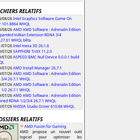
ICHIERS RELATIFS
/08/26
Intel Graphics Software Game On
r 101.8864 WHQL
/08/26
AMD AMD Software : Adrenalin Edition
xpanded Vulkan Extension RDNA 3/4
.27.01 WHQL bêta
/07/26
Intel mesa 3D 26.1.6
/07/26
SAPPHIRE TriXX 11.2.0
/07/26
ASPEED BMC Null Device 0.0.0.1 build
QL
/07/26
AMD Install Manager 26.7.1
/07/26
AMD AMD Software : Adrenalin Edition
 3/4 26.7.1 WHQL
/07/26
AMD AMD Software : Adrenalin Edition
 1/2 26.7.1 WHQL
/07/26
AMD AMD Software : Adrenalin Edition
ned RDNA 1/2/3/4 26.7.1 WHQL
/07/26
NVIDIA Studio Driver 610.88 WHQL
OSSIERS RELATIFS
AMD Fusion for Gaming
AMD propose un nouvel outil
logiciel pour optimiser les