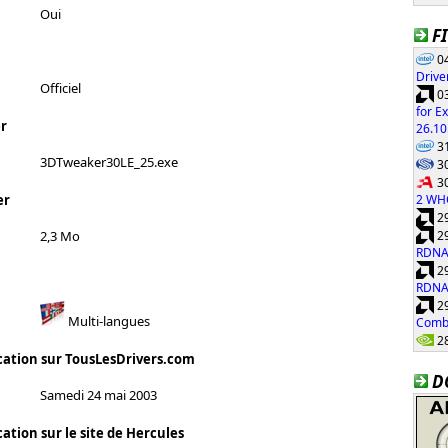
Oui
F
04
Drive
Officiel
03
for E
r
26.10
31
3DTweaker30LE_25.exe
30
30
2 WH
er
29
29
2,3 Mo
RDNA
29
RDNA
29
Multi-langues
Combi
28
cation sur TousLesDrivers.com
D
Samedi 24 mai 2003
ation sur le site de Hercules