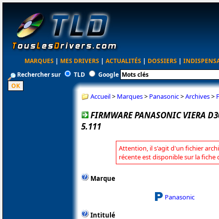
MARQUES
|
MES DRIVERS
|
ACTUALITÉS
|
DOSSIERS
|
INDISPENS
Rechercher sur
TLD
Google
Accueil
>
Marques
>
Panasonic
>
Archives
>
FIRMWARE PANASONIC VIERA D30
5.111
Attention, il s'agit d'un fichier arc
récente est disponible sur la fich
Marque
Panasonic
Intitulé