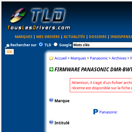
MARQUES
|
MES DRIVERS
|
ACTUALITÉS
|
DOSSIERS
|
INDISPENS
Rechercher sur
TLD
Google
Accueil
>
Marques
>
Panasonic
>
Archives
>
FIRMWARE PANASONIC DMR-BWT
Attention, il s'agit d'un fichier arc
récente est disponible sur la fich
Marque
Panasonic
Intitulé