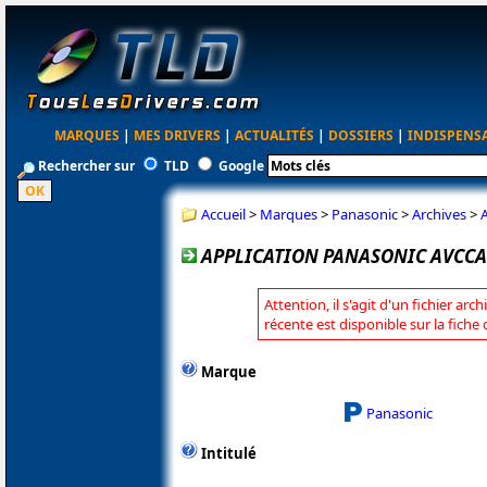
MARQUES
|
MES DRIVERS
|
ACTUALITÉS
|
DOSSIERS
|
INDISPENS
Rechercher sur
TLD
Google
Accueil
>
Marques
>
Panasonic
>
Archives
>
APPLICATION PANASONIC AVCCA
Attention, il s'agit d'un fichier arc
récente est disponible sur la fich
Marque
Panasonic
Intitulé