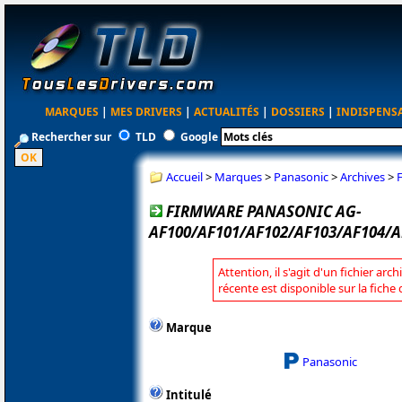
MARQUES
|
MES DRIVERS
|
ACTUALITÉS
|
DOSSIERS
|
INDISPENS
Rechercher sur
TLD
Google
Accueil
>
Marques
>
Panasonic
>
Archives
>
FIRMWARE PANASONIC AG-
AF100/AF101/AF102/AF103/AF104/AF
Attention, il s'agit d'un fichier arc
récente est disponible sur la fich
Marque
Panasonic
Intitulé