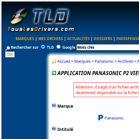
MARQUES
|
MES DRIVERS
|
ACTUALITÉS
|
DOSSIERS
|
INDISPENS
Rechercher sur
TLD
Google
Accueil
>
Marques
>
Panasonic
>
Archives
>
A
APPLICATION PANASONIC P2 VIEW
Attention, il s'agit d'un fichier arc
récente est disponible sur la fich
Marque
Panasonic
Intitulé