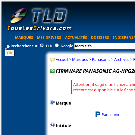
MARQUES
|
MES DRIVERS
|
ACTUALITÉS
|
DOSSIERS
|
INDISPENS
Rechercher sur
TLD
Google
Accueil
>
Marques
>
Panasonic
>
Archives
>
FIRMWARE PANASONIC AG-HPG20 
Attention, il s'agit d'un fichier arc
récente est disponible sur la fich
Marque
Panasonic
Intitulé