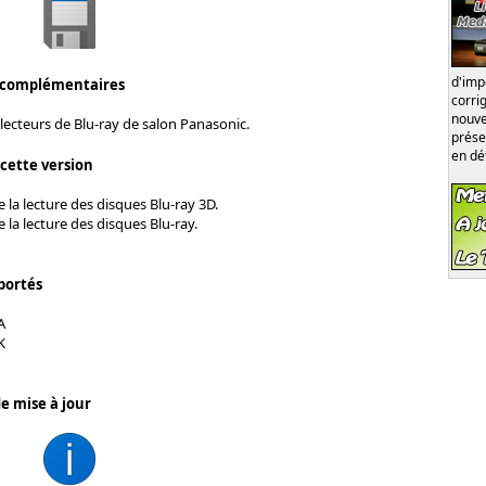
d'im
 complémentaires
corri
nouve
lecteurs de Blu-ray de salon Panasonic.
prése
en dé
 cette version
 la lecture des disques Blu-ray 3D.
 la lecture des disques Blu-ray.
portés
A
K
e mise à jour