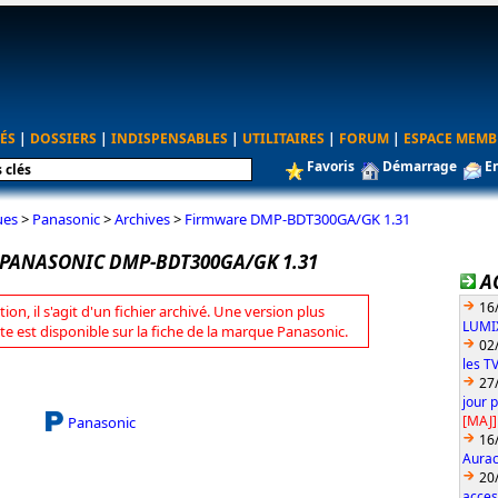
ÉS
|
DOSSIERS
|
INDISPENSABLES
|
UTILITAIRES
|
FORUM
|
ESPACE MEMB
Favoris
Démarrage
E
ues
>
Panasonic
>
Archives
>
Firmware DMP-BDT300GA/GK 1.31
PANASONIC DMP-BDT300GA/GK 1.31
A
16
tion, il s'agit d'un fichier archivé. Une version plus
LUMIX
te est disponible sur la fiche de la marque Panasonic.
02
les T
27
jour 
[MAJ]
Panasonic
16
Aurac
20
acces