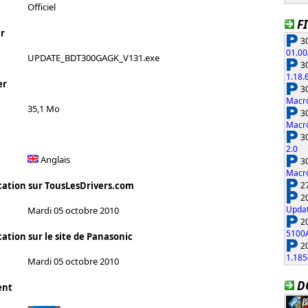
Officiel
F
r
30
01.00
UPDATE_BDT300GAGK_V131.exe
30
1.18.
er
30
Macro
35,1 Mo
30
Macro
30
2.0
Anglais
30
Macro
27
cation sur TousLesDrivers.com
20
Updat
Mardi 05 octobre 2010
20
5100
ation sur le site de Panasonic
20
1.185
Mardi 05 octobre 2010
D
ent