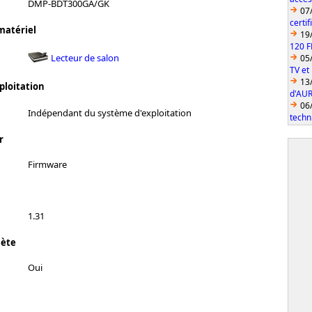
DMP-BDT300GA/GK
07
certi
matériel
19
120 F
Lecteur de salon
05
TV et
13
ploitation
d'AUR
06
Indépendant du système d'exploitation
techn
r
Firmware
1.31
lète
Oui