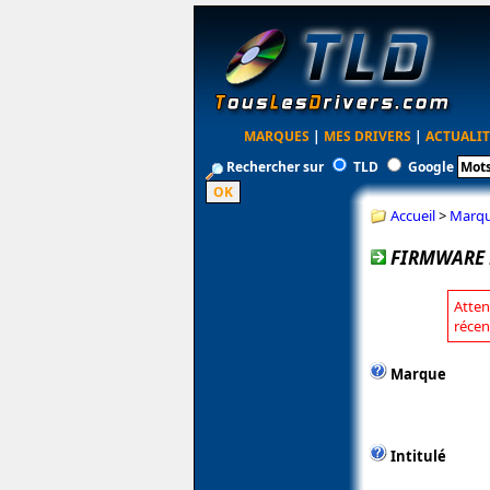
MARQUES
|
MES DRIVERS
|
ACTUALIT
Rechercher sur
TLD
Google
Accueil
>
Marq
FIRMWARE 
Atten
récen
Marque
Intitulé