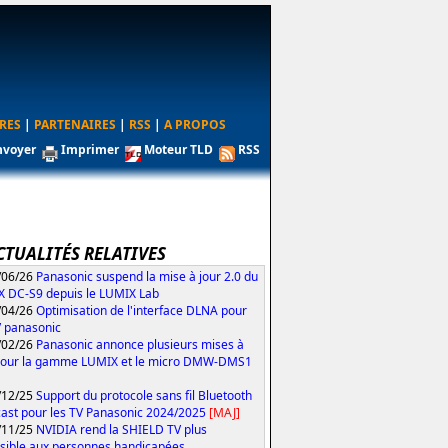
RES
|
PARTENAIRES
|
RSS
|
A PROPOS
nvoyer
Imprimer
Moteur TLD
RSS
CTUALITÉS RELATIVES
/06/26
Panasonic suspend la mise à jour 2.0 du
 DC-S9 depuis le LUMIX Lab
/04/26
Optimisation de l'interface DLNA pour
V panasonic
/02/26
Panasonic annonce plusieurs mises à
pour la gamme LUMIX et le micro DMW-DMS1
/12/25
Support du protocole sans fil Bluetooth
ast pour les TV Panasonic 2024/2025
[MAJ]
/11/25
NVIDIA rend la SHIELD TV plus
sible aux personnes handicapées