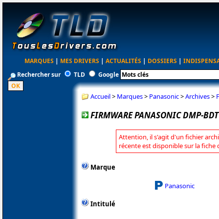
MARQUES
|
MES DRIVERS
|
ACTUALITÉS
|
DOSSIERS
|
INDISPENS
Rechercher sur
TLD
Google
Accueil
>
Marques
>
Panasonic
>
Archives
>
FIRMWARE PANASONIC DMP-BDT1
Attention, il s'agit d'un fichier arc
récente est disponible sur la fich
Marque
Panasonic
Intitulé