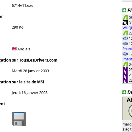
6714v11.exe
F
er
03
31
290 Ko
WHQ
22
12
12
Phant
Anglais
12
Phan
cation sur TousLesDrivers.com
04
23
Mardi 28 janvier 2003
23
23
ation sur le site de MSI
D
Jeudi 16 janvier 2003
ent
marqu
s'agi