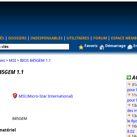
ÉS
|
DOSSIERS
|
INDISPENSABLES
|
UTILITAIRES
|
FORUM
|
ESPACE MEMB
Favoris
Démarrage
E
ues
>
MSI
>
BIOS 845GEM 1.1
45GEM 1.1
A
31
pour 
11
MSI (Micro-Star International)
pour 
13
des m
13
845GEM
le Ry
10
matériel
8.02
18