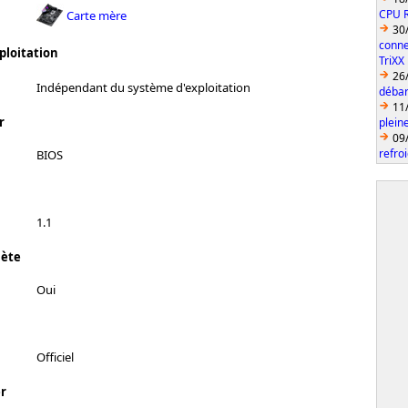
CPU 
Carte mère
30
conne
ploitation
TriXX
26
Indépendant du système d'exploitation
débar
11
r
plein
09
refro
BIOS
1.1
lète
Oui
Officiel
r