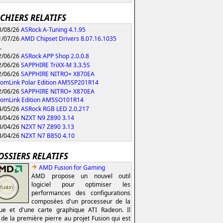
ICHIERS RELATIFS
/08/26
ASRock A-Tuning 4.1.95
/07/26
AMD Chipset Drivers 8.07.16.1035
L
/06/26
ASRock APP Shop 2.0.0.8
/06/26
SAPPHIRE TriXX-M 3.3.5S
/06/26
SAPPHIRE NITRO+ X870EA
omLink Polar Edition AM5SP201R14
/06/26
SAPPHIRE NITRO+ X870EA
tomLink Edition AM5SO101R14
/05/26
ASRock RGB LED 2.0.217
/04/26
NZXT N9 Z890 3.14
/04/26
NZXT N7 Z890 3.13
/04/26
NZXT N7 B850 4.10
OSSIERS RELATIFS
AMD Fusion for Gaming
AMD propose un nouvel outil
logiciel pour optimiser les
performances des configurations
composées d'un processeur de la
e et d'une carte graphique ATI Radeon. Il
t de la première pierre au projet Fusion qui est