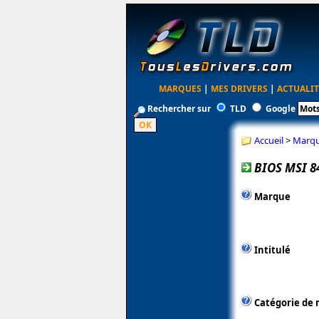
MARQUES
|
MES DRIVERS
|
ACTUALIT
Rechercher sur
TLD
Google
Accueil
>
Marq
BIOS MSI 8
Marque
Intitulé
Catégorie de 