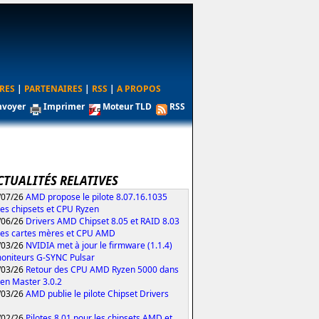
RES
|
PARTENAIRES
|
RSS
|
A PROPOS
nvoyer
Imprimer
Moteur TLD
RSS
CTUALITÉS RELATIVES
/07/26
AMD propose le pilote 8.07.16.1035
les chipsets et CPU Ryzen
/06/26
Drivers AMD Chipset 8.05 et RAID 8.03
les cartes mères et CPU AMD
/03/26
NVIDIA met à jour le firmware (1.1.4)
oniteurs G-SYNC Pulsar
/03/26
Retour des CPU AMD Ryzen 5000 dans
zen Master 3.0.2
/03/26
AMD publie le pilote Chipset Drivers
/02/26
Pilotes 8.01 pour les chipsets AMD et