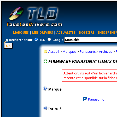
MARQUES
|
MES DRIVERS
|
ACTUALITÉS
|
DOSSIERS
|
INDISPENS
Rechercher sur
TLD
Google
Accueil
>
Marques
>
Panasonic
>
Archives
>
FIRMWARE PANASONIC LUMIX DM
Attention, il s'agit d'un fichier arc
récente est disponible sur la fich
Marque
Panasonic
Intitulé