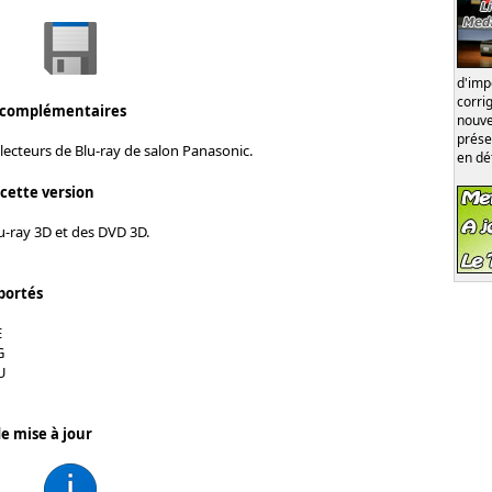
d'im
corri
 complémentaires
nouve
prése
lecteurs de Blu-ray de salon Panasonic.
en dé
 cette version
u-ray 3D et des DVD 3D.
portés
E
G
U
e mise à jour