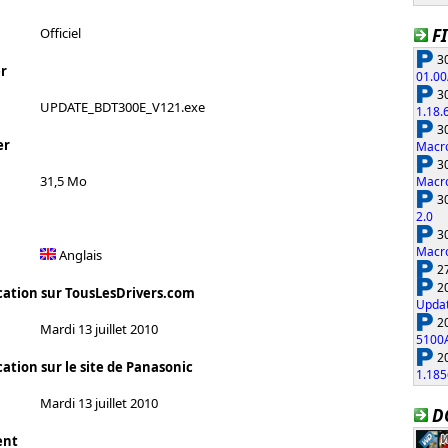
F
Officiel
30
r
01.00
30
UPDATE_BDT300E_V121.exe
1.18.
30
er
Macro
30
31,5 Mo
Macro
30
2.0
30
Macro
Anglais
27
20
cation sur TousLesDrivers.com
Updat
20
Mardi 13 juillet 2010
5100
20
ation sur le site de Panasonic
1.185
Mardi 13 juillet 2010
D
ent