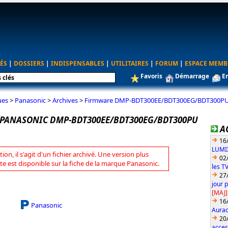
ÉS
|
DOSSIERS
|
INDISPENSABLES
|
UTILITAIRES
|
FORUM
|
ESPACE MEMB
Favoris
Démarrage
E
ues
>
Panasonic
>
Archives
>
Firmware DMP-BDT300EE/BDT300EG/BDT300PU
PANASONIC DMP-BDT300EE/BDT300EG/BDT300PU
A
16
LUMIX
tion, il s'agit d'un fichier archivé. Une version plus
02
te est disponible sur la fiche de la marque Panasonic.
les T
27
jour 
[MAJ]
16
Panasonic
Aurac
20
acces