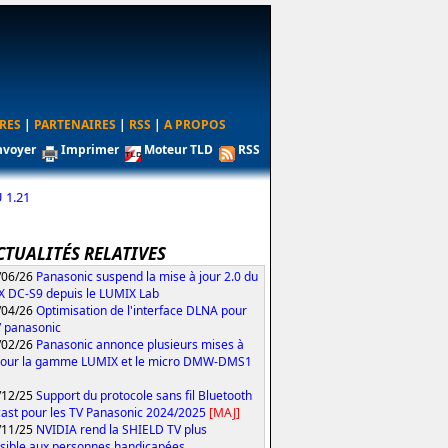
RES
|
PARTENAIRES
|
RSS
|
A PROPOS
nvoyer
Imprimer
Moteur TLD
RSS
 1.21
CTUALITÉS RELATIVES
/06/26
Panasonic suspend la mise à jour 2.0 du
 DC-S9 depuis le LUMIX Lab
/04/26
Optimisation de l'interface DLNA pour
V panasonic
/02/26
Panasonic annonce plusieurs mises à
pour la gamme LUMIX et le micro DMW-DMS1
/12/25
Support du protocole sans fil Bluetooth
ast pour les TV Panasonic 2024/2025
[MAJ]
/11/25
NVIDIA rend la SHIELD TV plus
sible aux personnes handicapées