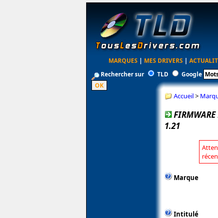
MARQUES
|
MES DRIVERS
|
ACTUALIT
Rechercher sur
TLD
Google
Accueil
>
Marq
FIRMWARE 
1.21
Atten
récen
Marque
Intitulé