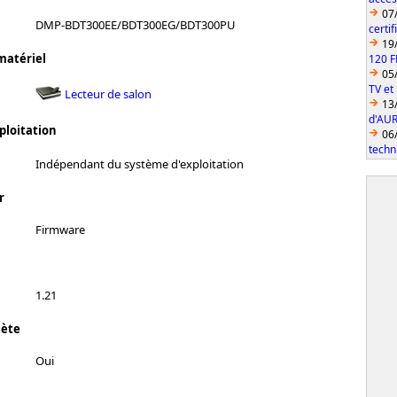
07
DMP-BDT300EE/BDT300EG/BDT300PU
certi
19
matériel
120 F
05
TV et
Lecteur de salon
13
d'AUR
ploitation
06
techn
Indépendant du système d'exploitation
r
Firmware
1.21
lète
Oui