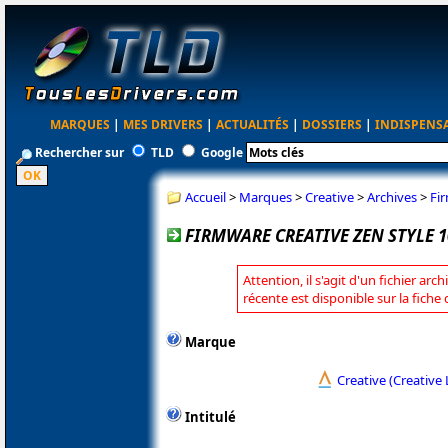
MARQUES
|
MES DRIVERS
|
ACTUALITÉS
|
DOSSIERS
|
INDISPENS
Rechercher sur
TLD
Google
Accueil
>
Marques
>
Creative
>
Archives
>
Fi
FIRMWARE CREATIVE ZEN STYLE 10
Attention, il s'agit d'un fichier arc
récente est disponible sur la fiche
Marque
Creative (Creative 
Intitulé