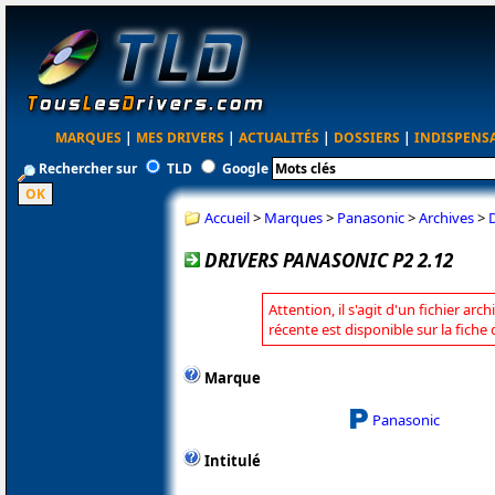
MARQUES
|
MES DRIVERS
|
ACTUALITÉS
|
DOSSIERS
|
INDISPENS
Rechercher sur
TLD
Google
Accueil
>
Marques
>
Panasonic
>
Archives
>
D
DRIVERS PANASONIC P2 2.12
Attention, il s'agit d'un fichier arc
récente est disponible sur la fich
Marque
Panasonic
Intitulé