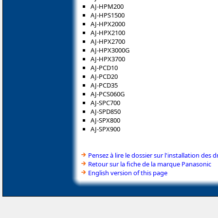
AJ-HPM200
AJ-HPS1500
AJ-HPX2000
AJ-HPX2100
AJ-HPX2700
AJ-HPX3000G
AJ-HPX3700
AJ-PCD10
AJ-PCD20
AJ-PCD35
AJ-PCS060G
AJ-SPC700
AJ-SPD850
AJ-SPX800
AJ-SPX900
Pensez à lire le dossier sur l'installation des d
Retour sur la fiche de la marque Panasonic
English version of this page