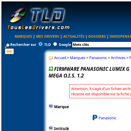
MARQUES
|
MES DRIVERS
|
ACTUALITÉS
|
DOSSIERS
|
INDISPENS
Rechercher sur
TLD
Google
Accueil
>
Marques
>
Panasonic
>
Archives
>
FIRMWARE PANASONIC LUMIX G VA
MEGA O.I.S. 1.2
Attention, il s'agit d'un fichier arc
récente est disponible sur la fich
Marque
Panasonic
Intitulé