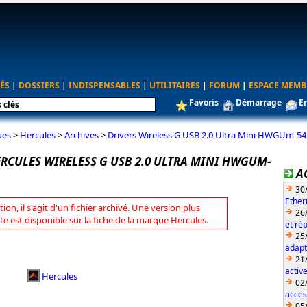
ÉS
|
DOSSIERS
|
INDISPENSABLES
|
UTILITAIRES
|
FORUM
|
ESPACE MEMB
Favoris
Démarrage
E
ues
>
Hercules
>
Archives
>
Drivers Wireless G USB 2.0 Ultra Mini HWGUm-54 
ERCULES WIRELESS G USB 2.0 ULTRA MINI HWGUM-
A
30
Ether
tion, il s'agit d'un fichier archivé. Une version plus
26
te est disponible sur la fiche de la marque Hercules.
et ré
25
adapt
21
activ
Hercules
02
acces
05