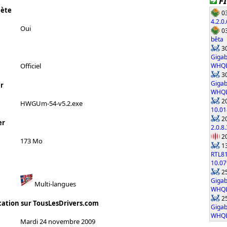
F
lète
03
4.2.0.
Oui
03
bêta
30
Gigab
WHQ
Officiel
30
Gigab
r
WHQ
20
HWGUm-54-v5.2.exe
10.01
20
er
2.0.8.
20
173 Mo
13
RTL8
10.0
25
Gigab
Multi-langues
WHQ
25
cation sur TousLesDrivers.com
Gigab
WHQ
Mardi 24 novembre 2009