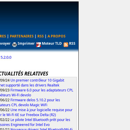
RES
|
PARTENAIRES
|
RSS
|
A PROPOS
nvoyer
Imprimer
Moteur TLD
RSS
5.2.0.0
CTUALITÉS RELATIVES
/09/24
Un premier contrôleur 10 Gigabit
net supporté dans les drivers Realtek
/09/23
Firmware 6.0 pour les adaptateurs CPL
péteurs Wi-Fi devolo
/06/22
Firmware delos 5.10.2 pour les
ateurs CPL devolo Magic WiFi
/06/22
Une mise à jour logicielle requise pour
er le Wi-Fi 6E sur Freebox Delta (R2)
/02/22
Le pilote Intel Bluetooth prêt pour les
soires Engineered for Intel Evo
/01/22
Nouveaux drivers Intel Bluetooth/Wi-Fi