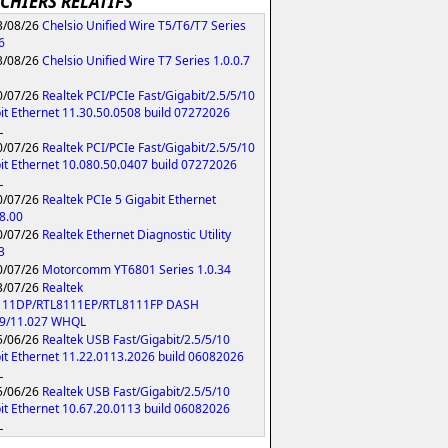
ICHIERS RELATIFS
/08/26
Chelsio Unified Wire T5/T6/T7 Series
6
/08/26
Chelsio Unified Wire T7 Series 1.0.0.7
/07/26
Realtek PCI/PCIe Fast/Gigabit/2.5/5/10
it Ethernet 11.30.50.0508 build 07272026
L
/07/26
Realtek PCI/PCIe Fast/Gigabit/2.5/5/10
it Ethernet 10.080.50.0407 build 07272026
L
/07/26
Realtek PCIe 5 Gigabit Ethernet
8.00
/07/26
Realtek Ethernet Diagnostic Utility
3
/07/26
Motorcomm YT6801 Series 1.0.34
/07/26
Realtek
111DP/RTL8111EP/RTL8111FP DASH
79/11.027 WHQL
/06/26
Realtek USB Fast/Gigabit/2.5/5/10
it Ethernet 11.22.0113.2026 build 06082026
L
/06/26
Realtek USB Fast/Gigabit/2.5/5/10
it Ethernet 10.67.20.0113 build 06082026
L