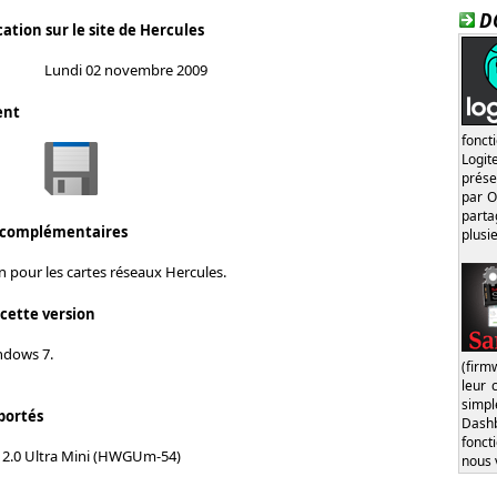
D
ation sur le site de Hercules
Lundi 02 novembre 2009
ent
fonct
Logi
prése
par O
part
 complémentaires
plusi
on pour les cartes réseaux Hercules.
 cette version
ndows 7.
(firm
leur 
simp
portés
Dash
fonct
 2.0 Ultra Mini (HWGUm-54)
nous 