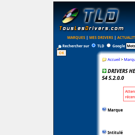
MARQUES
|
MES DRIVERS
|
ACTUALIT
Rechercher sur
TLD
Google
Accueil
>
Marq
DRIVERS H
54 5.2.0.0
Atten
récen
Marque
Intitulé