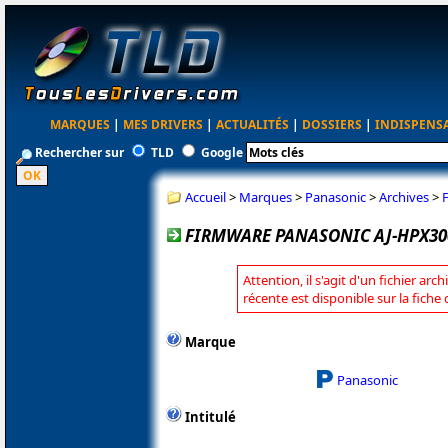
MARQUES
|
MES DRIVERS
|
ACTUALITÉS
|
DOSSIERS
|
INDISPENS
Rechercher sur
TLD
Google
Accueil
>
Marques
>
Panasonic
>
Archives
>
FIRMWARE PANASONIC AJ-HPX300
Attention, il s'agit d'un fichier arc
récente est disponible sur la fich
Marque
Panasonic
Intitulé