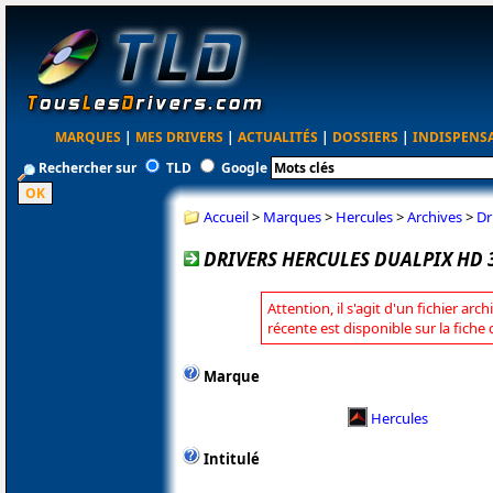
MARQUES
|
MES DRIVERS
|
ACTUALITÉS
|
DOSSIERS
|
INDISPENS
Rechercher sur
TLD
Google
Accueil
>
Marques
>
Hercules
>
Archives
>
Dr
DRIVERS HERCULES DUALPIX HD 3
Attention, il s'agit d'un fichier arc
récente est disponible sur la fiche
Marque
Hercules
Intitulé