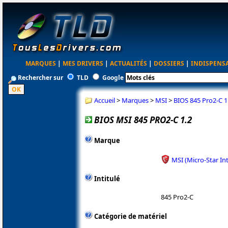
MARQUES
|
MES DRIVERS
|
ACTUALITÉS
|
DOSSIERS
|
INDISPENS
Rechercher sur
TLD
Google
Accueil
>
Marques
>
MSI
>
BIOS 845 Pro2-C 1
BIOS MSI 845 PRO2-C 1.2
Marque
MSI (Micro-Star In
Intitulé
845 Pro2-C
Catégorie de matériel