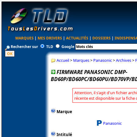
MARQUES
|
MES DRIVERS
|
ACTUALITÉS
|
DOSSIERS
|
INDISPENS
Rechercher sur
TLD
Google
Accueil
>
Marques
>
Panasonic
>
Archives
>
FIRMWARE PANASONIC DMP-
BD60P/BD60PC/BD60PU/BD70VP/BD
Attention, il s'agit d'un fichier arc
récente est disponible sur la fich
Marque
Panasonic
Intitulé