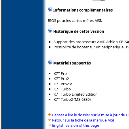
Informations complémentaires
BIOS pour les cartes mères MSI.
Historique de cette version
Support des processeurs AMD Athlon XP 240
Possibilité de booter sur un périphérique US
Matériels supportés
K7T Pro
K7T Pro2
K7T Pro2-A
K7T Turbo
K7T Turbo Limited Edition
K7T Turbo2 (MS-6330)
Pensez à lire le dossier sur la mise à jour du 
Retour sur la fiche de la marque MSI
English version of this page