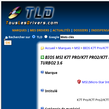
MARQUES
|
MES DRIVERS
|
ACTUALITÉS
|
DOSSIERS
|
INDISPENS
Rechercher sur
TLD
Google
Accueil
>
Marques
>
MSI
>
BIOS K7T Pro/K7T
BIOS MSI K7T PRO/K7T PRO2/K7T
TURBO2 3.6
Marque
MSI (Micro-Star In
Intitulé
K7T Pro/K7T Pro2/K7T