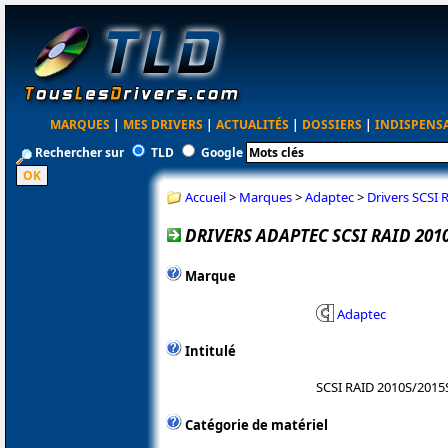
MARQUES
|
MES DRIVERS
|
ACTUALITÉS
|
DOSSIERS
|
INDISPENS
Rechercher sur
TLD
Google
Accueil
>
Marques
>
Adaptec
>
Drivers SCSI 
DRIVERS ADAPTEC SCSI RAID 2010
Marque
Adaptec
Intitulé
SCSI RAID 2010S/2015
Catégorie de matériel