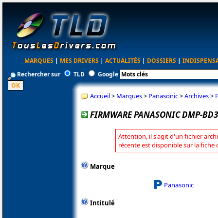
MARQUES
|
MES DRIVERS
|
ACTUALITÉS
|
DOSSIERS
|
INDISPENS
Rechercher sur
TLD
Google
Accueil
>
Marques
>
Panasonic
>
Archives
>
FIRMWARE PANASONIC DMP-BD30
Attention, il s'agit d'un fichier arc
récente est disponible sur la fich
Marque
Panasonic
Intitulé