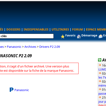
ÉS
|
DOSSIERS
|
INDISPENSABLES
|
UTILITAIRES
|
FORUM
|
ESPACE MEMB
Favoris
Démarrage
E
ues
>
Panasonic
>
Archives
>
Drivers P2 2.09
NASONIC P2 2.09
A
16
tion, il s'agit d'un fichier archivé. Une version plus
LUMIX
te est disponible sur la fiche de la marque Panasonic.
02
les T
02
mémoi
01
Panasonic
passe
27
jour 
[MAJ]