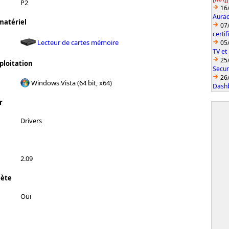
P2
16
Aurac
matériel
07
certi
Lecteur de cartes mémoire
05
TV et
25
ploitation
Secur
26
Windows Vista (64 bit, x64)
Dashb
r
Drivers
2.09
lète
Oui