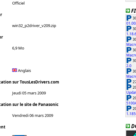
Officiel
F
r
30
01.00
win32_p2driver_v209.zip
30
1.18.
er
30
Macro
6,9 Mo
30
Macro
30
2.0
Anglais
30
Macro
27
cation sur TousLesDrivers.com
20
Updat
Jeudi 05 mars 2009
20
5100
ation sur le site de Panasonic
20
1.185
Vendredi 06 mars 2009
D
ent