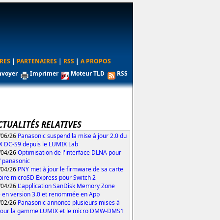
RES
|
PARTENAIRES
|
RSS
|
A PROPOS
nvoyer
Imprimer
Moteur TLD
RSS
CTUALITÉS RELATIVES
/06/26
Panasonic suspend la mise à jour 2.0 du
 DC-S9 depuis le LUMIX Lab
/04/26
Optimisation de l'interface DLNA pour
V panasonic
/04/26
PNY met à jour le firmware de sa carte
re microSD Express pour Switch 2
/04/26
L'application SanDisk Memory Zone
 en version 3.0 et renommée en App
/02/26
Panasonic annonce plusieurs mises à
pour la gamme LUMIX et le micro DMW-DMS1