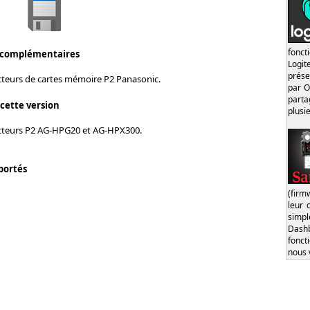
fonct
 complémentaires
Logi
prése
ecteurs de cartes mémoire P2 Panasonic.
par O
part
 cette version
plusi
cteurs P2 AG-HPG20 et AG-HPX300.
portés
(firm
leur 
simp
Dash
fonct
nous 