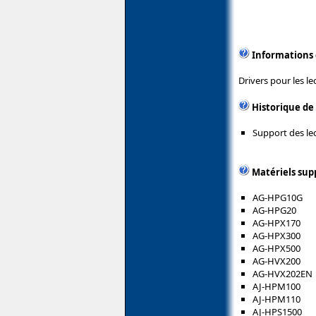
Informations
Drivers pour les l
Historique de
Support des le
Matériels sup
AG-HPG10G
AG-HPG20
AG-HPX170
AG-HPX300
AG-HPX500
AG-HVX200
AG-HVX202EN
AJ-HPM100
AJ-HPM110
AJ-HPS1500