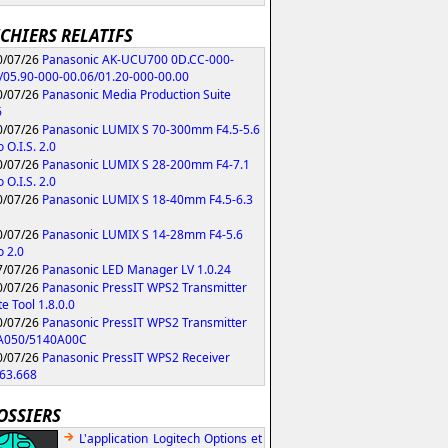
ICHIERS RELATIFS
/07/26
Panasonic AK-UCU700 0D.CC-000-
/05.90-000-00.06/01.20-000-00.00
/07/26
Panasonic Media Production Suite
6
/07/26
Panasonic LUMIX S 70-300mm F4.5-5.6
 O.I.S. 2.0
/07/26
Panasonic LUMIX S 28-200mm F4-7.1
 O.I.S. 2.0
/07/26
Panasonic LUMIX S 18-40mm F4.5-6.3
/07/26
Panasonic LUMIX S 14-28mm F4-5.6
 2.0
/07/26
Panasonic LED Manager LV 1.0.24
/07/26
Panasonic PressIT WPS2 Transmitter
e Tool 1.8.0.0
/07/26
Panasonic PressIT WPS2 Transmitter
A050/5140A00C
/07/26
Panasonic PressIT WPS2 Receiver
63.668
OSSIERS
L'application Logitech Options et