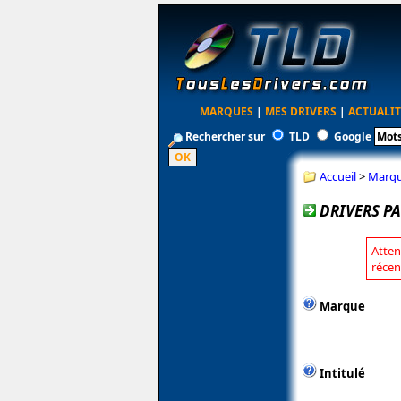
MARQUES
|
MES DRIVERS
|
ACTUALIT
Rechercher sur
TLD
Google
Accueil
>
Marq
DRIVERS PA
Atten
récen
Marque
Intitulé