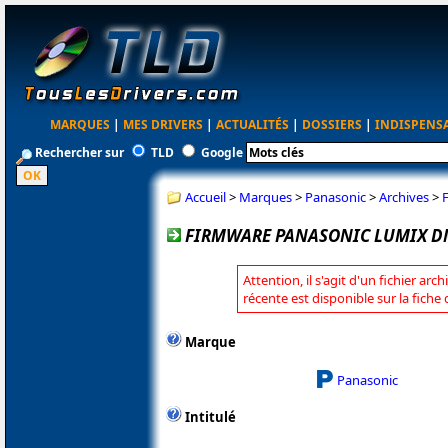
MARQUES
|
MES DRIVERS
|
ACTUALITÉS
|
DOSSIERS
|
INDISPENS
Rechercher sur
TLD
Google
Accueil
>
Marques
>
Panasonic
>
Archives
>
FIRMWARE PANASONIC LUMIX DM
Attention, il s'agit d'un fichier arc
récente est disponible sur la fich
Marque
Panasonic
Intitulé