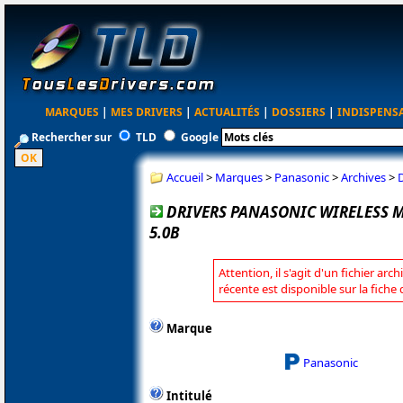
MARQUES
|
MES DRIVERS
|
ACTUALITÉS
|
DOSSIERS
|
INDISPENS
Rechercher sur
TLD
Google
Accueil
>
Marques
>
Panasonic
>
Archives
>
DRIVERS PANASONIC WIRELESS 
5.0B
Attention, il s'agit d'un fichier arc
récente est disponible sur la fich
Marque
Panasonic
Intitulé