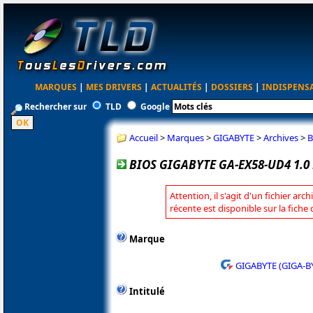
MARQUES
|
MES DRIVERS
|
ACTUALITÉS
|
DOSSIERS
|
INDISPENS
Rechercher sur
TLD
Google
Accueil
>
Marques
>
GIGABYTE
>
Archives
>
B
BIOS GIGABYTE GA-EX58-UD4 1.0 
Attention, il s'agit d'un fichier arc
récente est disponible sur la fich
Marque
GIGABYTE (GIGA-B
Intitulé