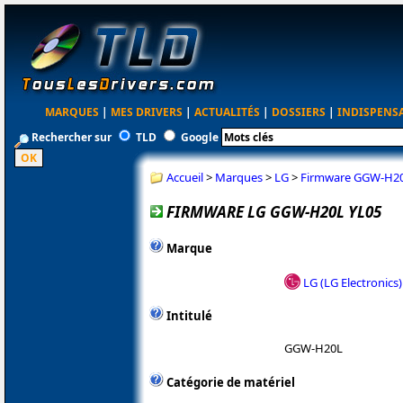
MARQUES
|
MES DRIVERS
|
ACTUALITÉS
|
DOSSIERS
|
INDISPENS
Rechercher sur
TLD
Google
Accueil
>
Marques
>
LG
>
Firmware GGW-H20
FIRMWARE LG GGW-H20L YL05
Marque
LG (LG Electronics)
Intitulé
GGW-H20L
Catégorie de matériel