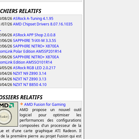
ICHIERS RELATIFS
/08/26
ASRock A-Tuning 4.1.95
/07/26
AMD Chipset Drivers 8.07.16.1035
L
/06/26
ASRock APP Shop 2.0.0.8
/06/26
SAPPHIRE TriXX-M 3.3.5S
/06/26
SAPPHIRE NITRO+ X870EA
omLink Polar Edition AM5SP201R14
/06/26
SAPPHIRE NITRO+ X870EA
tomLink Edition AM5SO101R14
/05/26
ASRock RGB LED 2.0.217
/04/26
NZXT N9 Z890 3.14
/04/26
NZXT N7 Z890 3.13
/04/26
NZXT N7 B850 4.10
OSSIERS RELATIFS
AMD Fusion for Gaming
AMD propose un nouvel outil
logiciel pour optimiser les
performances des configurations
composées d'un processeur de la
e et d'une carte graphique ATI Radeon. Il
t de la première pierre au projet Fusion qui est