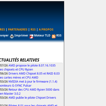
RES
|
PARTENAIRES
|
RSS
|
A PROPOS
nvoyer
Imprimer
Moteur TLD
RSS
CTUALITÉS RELATIVES
/07/26
AMD propose le pilote 8.07.16.1035
les chipsets et CPU Ryzen
/06/26
Drivers AMD Chipset 8.05 et RAID 8.03
les cartes mères et CPU AMD
/03/26
NVIDIA met à jour le firmware (1.1.4)
oniteurs G-SYNC Pulsar
/03/26
Retour des CPU AMD Ryzen 5000 dans
zen Master 3.0.2
/03/26
AMD publie le pilote Chipset Drivers
/02/26
Pilotes 8.01 pour les chipsets AMD et