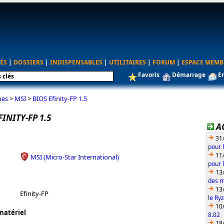
ÉS
|
DOSSIERS
|
INDISPENSABLES
|
UTILITAIRES
|
FORUM
|
ESPACE MEMB
Favoris
Démarrage
E
ues
>
MSI
>
BIOS Efinity-FP 1.5
FINITY-FP 1.5
A
31
pour 
11
MSI (Micro-Star International)
pour 
13
des m
13
Efinity-FP
le Ry
10
matériel
8.02
18