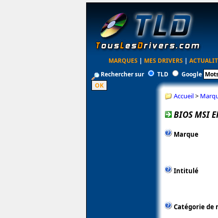
MARQUES
|
MES DRIVERS
|
ACTUALIT
Rechercher sur
TLD
Google
Accueil
>
Marq
BIOS MSI E
Marque
Intitulé
Catégorie de 