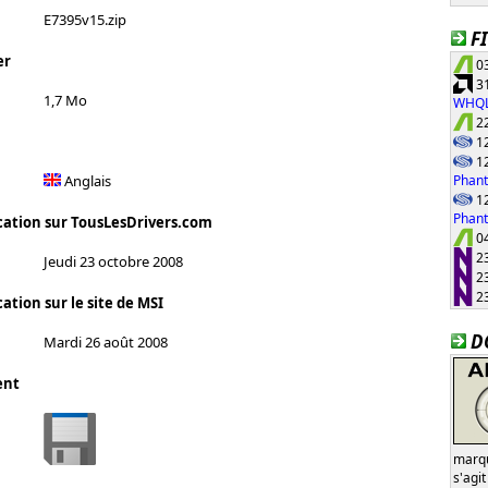
E7395v15.zip
F
er
03
31
1,7 Mo
WHQ
22
12
12
Phant
Anglais
12
Phan
cation sur TousLesDrivers.com
04
23
Jeudi 23 octobre 2008
23
23
ation sur le site de MSI
D
Mardi 26 août 2008
ent
marqu
s'agi