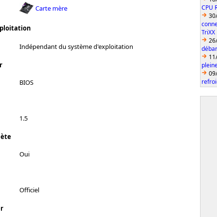
CPU 
Carte mère
30
conne
ploitation
TriXX
26
Indépendant du système d'exploitation
débar
11
r
plein
09
refro
BIOS
1.5
lète
Oui
Officiel
r